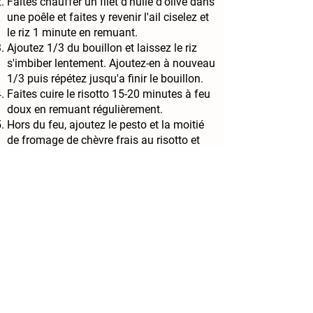
Faites chauffer un filet d'huile d'olive dans
une poêle et faites y revenir l'ail ciselez et
le riz 1 minute en remuant.
Ajoutez 1/3 du bouillon et laissez le riz
s'imbiber lentement. Ajoutez-en à nouveau
1/3 puis répétez jusqu'a finir le bouillon.
Faites cuire le risotto 15-20
minutes à feu
doux en remuant régulièrement.
Hors du feu, ajoutez le pesto et la moitié
de fromage de chèvre frais au risotto et
mélangez bien.
Disposez le risotto dans une assiette et
émiettez le chèvre restant sur le plat et
saupoudrez de persil.
Contactez-nous
fromageriedesmarettes@gmail.com