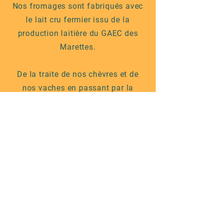
Nos fromages sont fabriqués avec
le lait cru fermier issu de la
production laitière du GAEC des
Marettes.
De la traite de nos chèvres et de
nos vaches en passant par la
fabrication, et l'affinage, toute
notre production est 100% locale et
en circuit-court.
Quand vous mangez un fromage
des Marettes vous avez l'assurance
de déguster un fromage local et de
qualité !